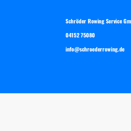
Schröder Rowing Service G
04152 75080
info@schroederrowing.de