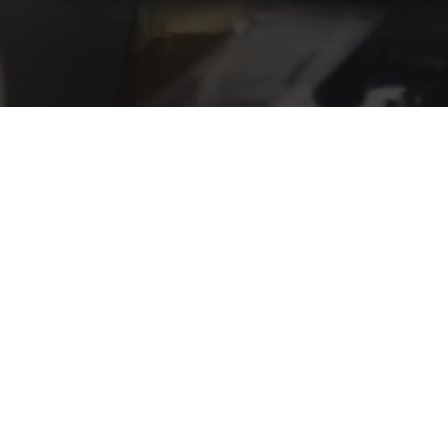
Name
*